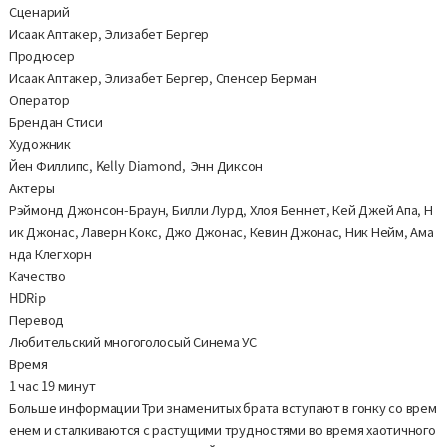
Сценарий
Исаак Аптакер, Элизабет Бергер
Продюсер
Исаак Аптакер, Элизабет Бергер, Спенсер Берман
Оператор
Брендан Стиси
Художник
Йен Филлипс, Kelly Diamond, Энн Диксон
Актеры
Рэймонд Джонсон-Браун, Билли Лурд, Хлоя Беннет, Кей Джей Апа, Н
ик Джонас, Лаверн Кокс, Джо Джонас, Кевин Джонас, Ник Нейм, Ама
нда Клегхорн
Качество
HDRip
Перевод
Любительский многоголосый Синема УС
Время
1 час 19 минут
Больше информации Три знаменитых брата вступают в гонку со врем
енем и сталкиваются с растущими трудностями во время хаотичного