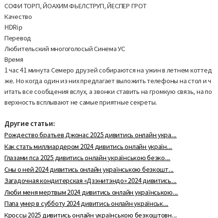
СОФИ ТОРП, ЙОАХИМ ФЬЕЛСТРУП, ЙЕСПЕР ГРОТ
Качество
HDRip
Перевод
Любительский многоголосый Синема УС
Время
1 час 41 минута Семеро друзей собираются на ужин в летнем коттед
же. Но когда один из них предлагает выложить телефоны на стол и ч
итать все сообщения вслух, а звонки ставить на громкую связь, на по
верхность всплывают не самые приятные секреты.
Другие статьи:
Рождество братьев Джонас 2025 дивитись онлайн укра...
Как стать миллиардером 2024 дивитись онлайн україн...
Глазами пса 2025 дивитись онлайн українською безко...
Сны о ней 2024 дивитись онлайн українською безкошт...
Загадочная кондитерская «Дзэнитэндо» 2024 дивитись...
Люби меня мертвым 2024 дивитись онлайн українською...
Папа умер в субботу 2024 дивитись онлайн українськ...
Кроссы 2025 дивитись онлайн українською безкоштовн...