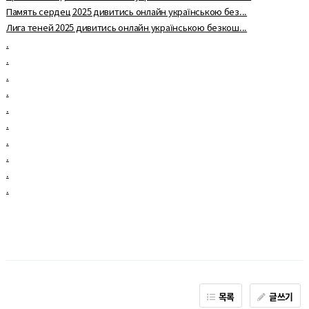
Память сердец 2025 дивитись онлайн українською без...
Лига теней 2025 дивитись онлайн українською безкош...
.
.
.
.
.
.
.
.
.
.
목록
글쓰기