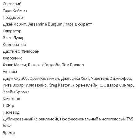
Сценарий
Тори Кеймен
Продюсер
Джеймс Хит, Jessamine Burgum, Кара Дюрретт
Оператор
Элен Лувар
Композитор
Дастин О’Хэллоран
Художник
Хэппи Масси, Гонсало Кордоба, Том Брокер
Актеры
Джун Скуибб, Эрин Келлиман, Джессика Хехт, Чиветель Эджиофор,
Рита Зохар, Уилл Прайс, Greg Kaston, Лорен Клейн, С. Эдвард Сингер,
Элейн Бромка
Качество
HDRip
Перевод
Дублированный (с рекламой), Профессиональный многоголосый TVS
hows
Время