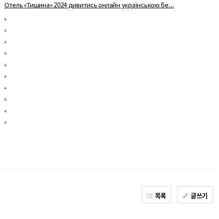
Отель «Тишина» 2024 дивитись онлайн українською бе...
.
.
.
.
.
.
.
.
.
.
목록
글쓰기