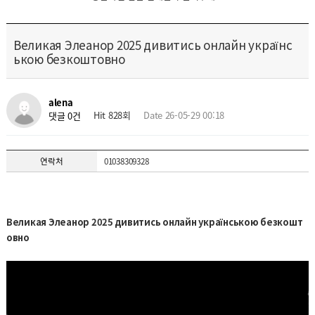
Великая Элеанор 2025 дивитись онлайн українс
ькою безкоштовно
alena
Hit 828회
Date 26-05-29 00:18
댓글 0건
연락처
01038309328
Великая Элеанор 2025 дивитись онлайн українською безкошт
овно