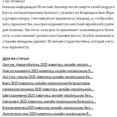
1 час 39 минут
Больше информации 90-летняя Элеанор после смерти своей подруги
Бесси, которая пережила Холокост, уезжает из Флориды в Нью-Йорк
к дочери и внуку. У потомков нет времени на Элеанор, и, чтобы избе
жать одиночества, она присоединяется к местной еврейской группе
для пожилых. Там её из-за возраста принимают за выжившую в Холок
осте, и она начинает делиться историями Бесси. Особое внимание и
сториям женщины уделяет 19-летняя студентка Нина, которая учитс
я на журналиста.
Другие статьи:
Другие. Новая обитель 2025 дивитись онлайн українс...
Дом из динамита 2025 дивитись онлайн українською б...
Достать стволы 2025 дивитись онлайн українською бе...
Вниз 2025 дивитись онлайн українською безкоштовно
Салемские хроники 2025 дивитись онлайн українською...
Цвета времени 2025 дивитись онлайн українською без...
Сердцеед 2025 дивитись онлайн українською безкошто...
Вторая жертва 2025 дивитись онлайн українською без...
Долгая прогулка 2025 дивитись онлайн українською б...