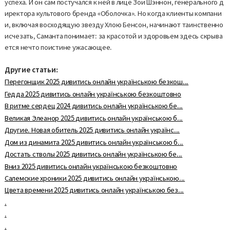
успеха. И он сам постучался к ней в лице Зои Шэннон, генерального д
иректора культового бренда «Оболочка». Но когда клиенты компани
и, включая восходящую звезду Хлою Бенсон, начинают таинственно
исчезать, Саманта понимает: за красотой и здоровьем здесь скрыва
ется нечто поистине ужасающее.
Другие статьи:
Перегонщик 2025 дивитись онлайн українською безкош...
Гедда 2025 дивитись онлайн українською безкоштовно
В ритме сердец 2024 дивитись онлайн українською бе...
Великая Элеанор 2025 дивитись онлайн українською б...
Другие. Новая обитель 2025 дивитись онлайн українс...
Дом из динамита 2025 дивитись онлайн українською б...
Достать стволы 2025 дивитись онлайн українською бе...
Вниз 2025 дивитись онлайн українською безкоштовно
Салемские хроники 2025 дивитись онлайн українською...
Цвета времени 2025 дивитись онлайн українською без...
.
.
.