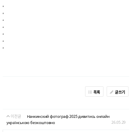
.
.
.
.
.
.
.
목록
글쓰기
이전글
Нанкинский фотограф 2025 дивитись онлайн
26.05.29
українською безкоштовно