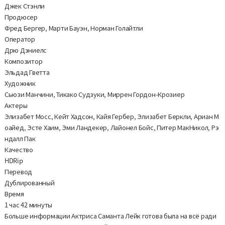
Джек Стэнли
Продюсер
Фред Бергер, Марти Бауэн, Норман Голайтли
Оператор
Дрю Дэниелс
Композитор
Эльдад Гветта
Художник
Сьюзи Манчини, Тикако Судзуки, Миррен Гордон-Крозиер
Актеры
Элизабет Мосс, Кейт Хадсон, Кайя Гербер, Элизабет Беркли, Ариан М
оайед, Эсте Хаим, Эми Ландекер, Лайонел Бойс, Питер МакНикол, Рэ
ндалл Пак
Качество
HDRip
Перевод
Дублированный
Время
1 час 42 минуты
Больше информации Актриса Саманта Лейк готова была на всё ради