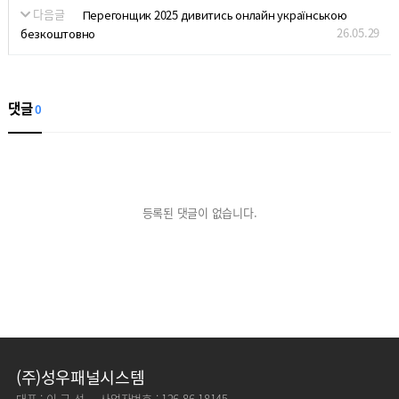
다음글
Перегонщик 2025 дивитись онлайн українською
26.05.29
безкоштовно
댓글
0
등록된 댓글이 없습니다.
(주)성우패널시스템
대표 : 이 근 성
사업자번호 : 126-86-18145