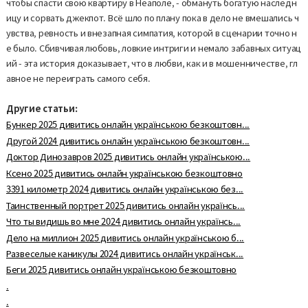
чтобы спасти свою квартиру в Неаполе, - обмануть богатую наследн
ицу и сорвать джекпот. Всё шло по плану пока в дело не вмешались ч
увства, ревность и внезапная симпатия, которой в сценарии точно н
е было. Сбивчивая любовь, ловкие интриги и немало забавных ситуац
ий - эта история доказывает, что в любви, как и в мошенничестве, гл
авное не переиграть самого себя.
Другие статьи:
Бункер 2025 дивитись онлайн українською безкоштовн...
Другой 2024 дивитись онлайн українською безкоштовн...
Доктор Динозавров 2025 дивитись онлайн українською...
Ксено 2025 дивитись онлайн українською безкоштовно
3391 километр 2024 дивитись онлайн українською без...
Таинственный портрет 2025 дивитись онлайн українсь...
Что ты видишь во мне 2024 дивитись онлайн українсь...
Дело на миллион 2025 дивитись онлайн українською б...
Развеселые каникулы 2024 дивитись онлайн українськ...
Беги 2025 дивитись онлайн українською безкоштовно
.
.