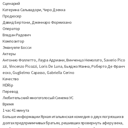
Сценарий
Катерина Сальвадори, Чиро Дзекка
Продюсер
Давид Бертони, Дженнаро Формизано
Оператор
Владан Радович
Композитор
Эмануеле Босси
Актеры
Антонио Фоллетто, Лаура Адриани, Винченцо Немолато, Saverio Pico
zzi, Vincenzo Picozzi, Loris De Luna, Бьяджо Манна, Роберто Де Франч
еско, Guglielmo Capasso, Gabriella Cerino
Качество
HDRip
Перевод
Любительский многоголосый Синема УС
Время
1 час 41 минута
Больше информации Яркая итальянская комедия о двух погрязших в
долгах предприимчивых братьях, решивших провернуть аферу века,