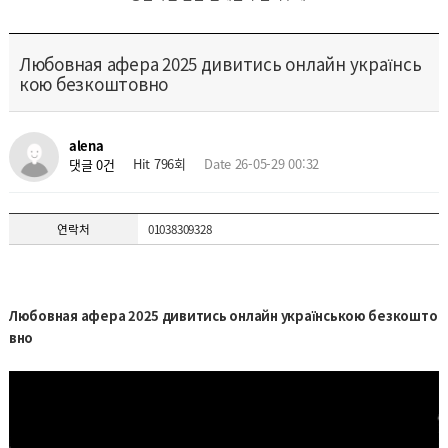
Любовная афера 2025 дивитись онлайн українсь
кою безкоштовно
alena
Hit 796회
Date 26-05-29 00:32
댓글 0건
연락처
01038309328
Любовная афера 2025 дивитись онлайн українською безкошто
вно