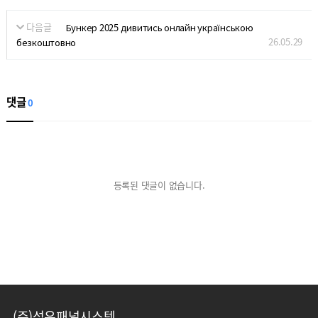
다음글
Бункер 2025 дивитись онлайн українською
26.05.29
безкоштовно
댓글
0
등록된 댓글이 없습니다.
(주)성우패널시스템