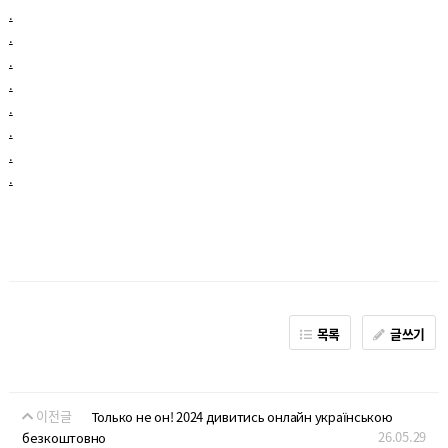
.
.
.
.
.
.
.
.
목록
글쓰기
이전글
Только не он! 2024 дивитись онлайн українською
26.05.29
безкоштовно