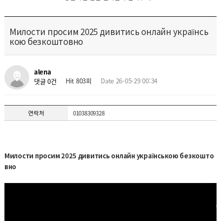
Милости просим 2025 дивитись онлайн українсь
кою безкоштовно
alena
Hit 803회
Date 26-05-29 00:34
댓글 0건
연락처
01038309328
Милости просим 2025 дивитись онлайн українською безкошто
вно