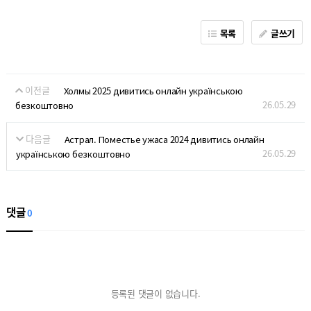
목록
글쓰기
이전글
Холмы 2025 дивитись онлайн українською
26.05.29
безкоштовно
다음글
Астрал. Поместье ужаса 2024 дивитись онлайн
26.05.29
українською безкоштовно
댓글
0
등록된 댓글이 없습니다.