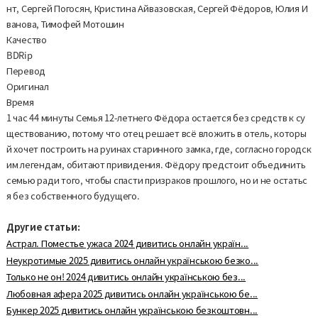
нт, Сергей Погосян, Кристина Айвазовская, Сергей Фёдоров, Юлия И
ванова, Тимофей Мотошин
Качество
BDRip
Перевод
Оригинал
Время
1 час 44 минуты Семья 12-летнего Фёдора остается без средств к су
ществованию, потому что отец решает всё вложить в отель, которы
й хочет построить на руинах старинного замка, где, согласно городск
им легендам, обитают привидения. Фёдору предстоит объединить
семью ради того, чтобы спасти призраков прошлого, но и не остатьс
я без собственного будущего.
Другие статьи:
Астрал. Поместье ужаса 2024 дивитись онлайн україн...
Неукротимые 2025 дивитись онлайн українською безко...
Только не он! 2024 дивитись онлайн українською без...
Любовная афера 2025 дивитись онлайн українською бе...
Бункер 2025 дивитись онлайн українською безкоштовн...