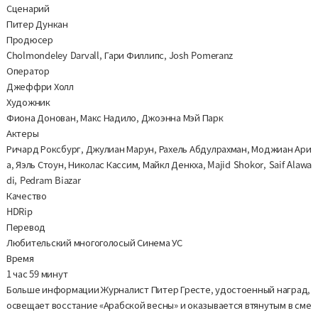
Сценарий
Питер Дункан
Продюсер
Cholmondeley Darvall, Гари Филлипс, Josh Pomeranz
Оператор
Джеффри Холл
Художник
Фиона Донован, Макс Надило, Джоэнна Мэй Парк
Актеры
Ричард Роксбург, Джулиан Марун, Рахель Абдулрахман, Моджиан Ари
а, Яэль Стоун, Николас Кассим, Майкл Денкха, Majid Shokor, Saif Alawa
di, Pedram Biazar
Качество
HDRip
Перевод
Любительский многоголосый Синема УС
Время
1 час 59 минут
Больше информации Журналист Питер Гресте, удостоенный наград,
освещает восстание «Арабской весны» и оказывается втянутым в сме