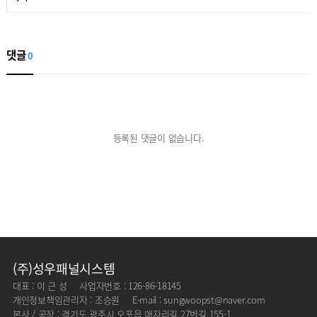
댓글
0
등록된 댓글이 없습니다.
(주)성우패널시스템
대표 : 이 근 성
사업자번호 : 126-86-18145
개인정보책임관리자 : 조승원
E-mail : sungwoopst@naver.com
본사 / 공장 : 경기도 광주시 오포읍 매자리길 27번길 155-1