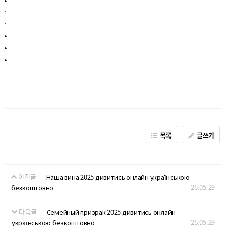
.
.
.
.
.
목록
글쓰기
이전글
Наша вина 2025 дивитись онлайн українською
26.05.29
безкоштовно
다음글
Семейный призрак 2025 дивитись онлайн
26.05.29
українською безкоштовно