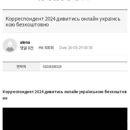
Корреспондент 2024 дивитись онлайн українсь
кою безкоштовно
alena
Hit 800회
Date 26-05-29 00:50
댓글 0건
연락처
01038309328
Корреспондент 2024 дивитись онлайн українською безкоштов
но