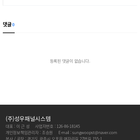
댓글
0
등록된 댓글이 없습니다.
(주)성우패널시스템
대표 : 이 근 성
사업자번호 : 126-86-18145
개인정보책임관리자 : 조승원
E-mail : sungwoopst@naver.com
본사 / 공장 : 경기도 광주시 오포읍 매자리길 27번길 155-1