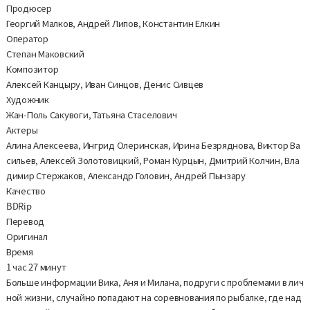
Продюсер
Георгий Малков, Андрей Липов, Константин Елкин
Оператор
Степан Маковский
Композитор
Алексей Канцыру, Иван Синцов, Денис Сивцев
Художник
Жан-Поль Сакувоги, Татьяна Стаселович
Актеры
Алина Алексеева, Ингрид Олеринская, Ирина Безряднова, Виктор Ва
сильев, Алексей Золотовицкий, Роман Курцын, Дмитрий Колчин, Вла
димир Стержаков, Александр Головин, Андрей Пынзару
Качество
BDRip
Перевод
Оригинал
Время
1 час 27 минут
Больше информации Вика, Аня и Милана, подруги с проблемами в лич
ной жизни, случайно попадают на соревнования по рыбалке, где над