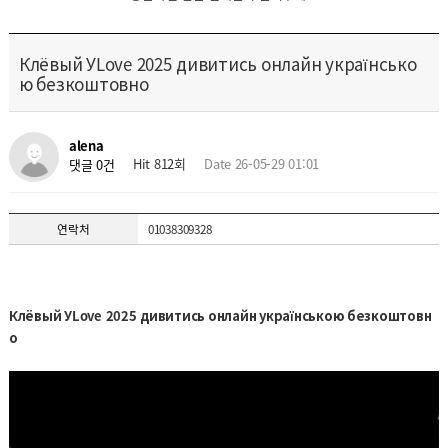
Клёвый УLove 2025 дивитись онлайн українсько
ю безкоштовно
alena
Hit 812회
Date 26-05-29 01:01
댓글 0건
연락처
01038309328
Клёвый УLove 2025 дивитись онлайн українською безкоштовн
о