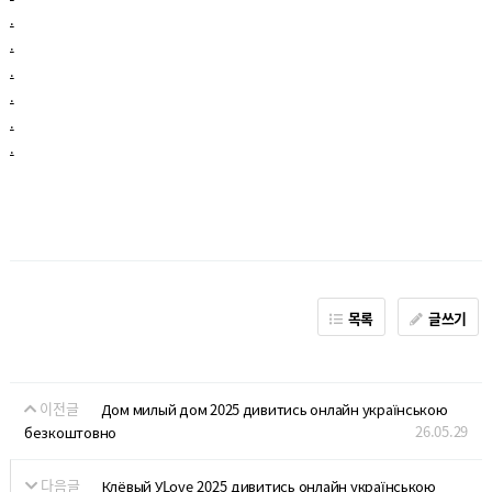
.
.
.
.
.
.
목록
글쓰기
이전글
Дом милый дом 2025 дивитись онлайн українською
26.05.29
безкоштовно
다음글
Клёвый УLove 2025 дивитись онлайн українською