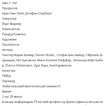
Ханс Г. Рат
Продюсер
Кристиан Попп, Штефан Спорберт
Оператор
Йорг Видмер
Композитор
Рихард Ружичка
Художник
Лусия Батес
Актеры
Гюнтер Мария Халмер, Senita Huskic, Стефан Биссмайер, Габриэль Ш
арницки, Пит Буковски, Мина-Гизелле Рюффер, Элеонора Вайсгербе
р, Flavius Hölzemann, Ugur Kaya, Аня Кармински
Качество
HDRip
Перевод
Любительский многоголосый Синема УС
Время
1 час 28 минут
Больше информации 79-летний профессор философии на пенсии по