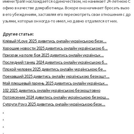
имени Трапп наслаждается одиночеством, но нанимает 24-летнюю С
офию в качестве домработницы. Вскоре она начинает бросать вызо
в его убеждениям, заставляя его пересмотреть свои отношения с др
узьями, которых он когда-то имел, но давно отдалился от них.
Другие статьи:
Клёвый УLove 2025 дивитись онлайн українською безк...
Хорошие новости 2025 дивитись онлайн українською б...
Призрак на поле боя 2025 дивитись онлайн українськ...
Последний танец 2024 дивитись онлайн українською б...
Плохой человек 2025 дивитись онлайн українською бе...
Поехавший 2025 дивитись онлайн українською безкошт...
Мой плюшевый парень 2025 дивитись онлайн українськ...
102 2025 дивитись онлайн українською безкоштовно
Потрясение 2024 дивитись онлайн українською безкош...
Супруги Роуз 2025 дивитись онлайн українською безк...
.
.
.
.