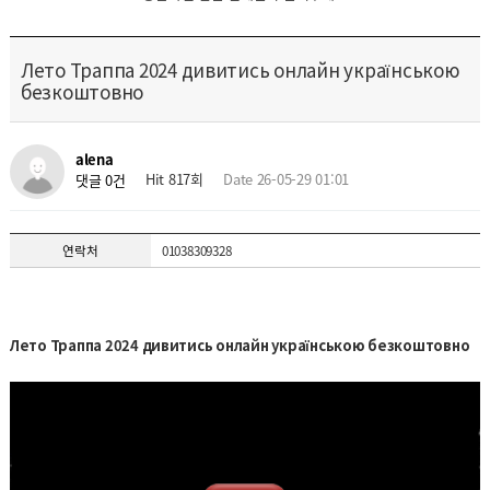
Лето Траппа 2024 дивитись онлайн українською
безкоштовно
alena
Hit 817회
Date 26-05-29 01:01
댓글 0건
연락처
01038309328
Лето Траппа 2024 дивитись онлайн українською безкоштовно