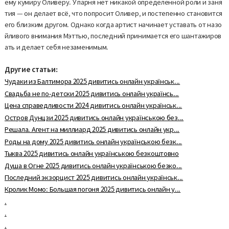
ему кумиру Оливеру. У парня нет никакой определенной роли и заня
тия — он делает всё, что попросит Оливер, и постепенно становится
его близким другом. Однако когда артист начинает уставать от назо
йливого внимания Мэттью, последний принимается его шантажиров
ать и делает себя незаменимым.
Другие статьи:
Чудаки из Балтимора 2025 дивитись онлайн українськ...
Свадьба не по-детски 2025 дивитись онлайн українсь...
Цена справедливости 2024 дивитись онлайн українськ...
Остров Дунцзи 2025 дивитись онлайн українською без...
Решала. Агент на миллиард 2025 дивитись онлайн укр...
Роды на дому 2025 дивитись онлайн українською безк...
Тыква 2025 дивитись онлайн українською безкоштовно
Душа в Огне 2025 дивитись онлайн українською безко...
Последний экзорцист 2025 дивитись онлайн українськ...
Кролик Момо: Большая погоня 2025 дивитись онлайн у...
.
.
.