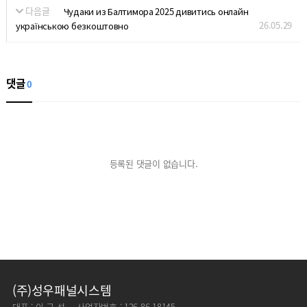
다음글
Чудаки из Балтимора 2025 дивитись онлайн
26.05.29
українською безкоштовно
댓글
0
등록된 댓글이 없습니다.
(주)성우패널시스템
대표 : 이 근 성
사업자번호 : 126-86-18145