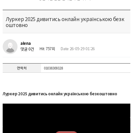
Луркер 2025 дивитись онлайн українською безк
оштовно
alena
Hit 757회
Date 26-05-29 01:26
댓글 0건
연락처
01038309328
Луркер 2025 дивитись онлайн українською безкоштовно