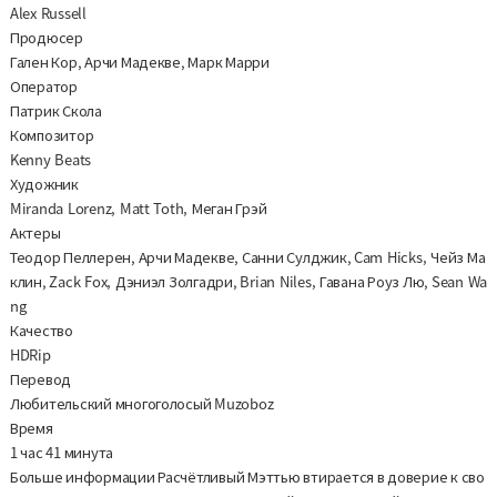
Alex Russell
Продюсер
Гален Кор, Арчи Мадекве, Марк Марри
Оператор
Патрик Скола
Композитор
Kenny Beats
Художник
Miranda Lorenz, Matt Toth, Меган Грэй
Актеры
Теодор Пеллерен, Арчи Мадекве, Санни Сулджик, Cam Hicks, Чейз Ма
клин, Zack Fox, Дэниэл Золгадри, Brian Niles, Гавана Роуз Лю, Sean Wa
ng
Качество
HDRip
Перевод
Любительский многоголосый Muzoboz
Время
1 час 41 минута
Больше информации Расчётливый Мэттью втирается в доверие к сво