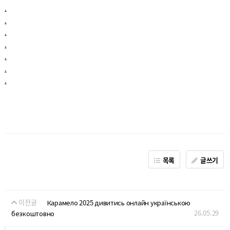
.
.
.
.
.
.
.
목록
글쓰기
이전글
Карамело 2025 дивитись онлайн українською
26.05.29
безкоштовно