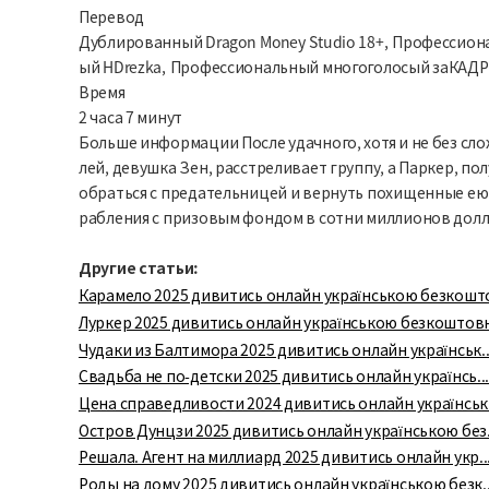
Перевод
Дублированный Dragon Money Studio 18+, Профессио
ый HDrezka, Профессиональный многоголосый заКАД
Время
2 часа 7 минут
Больше информации После удачного, хотя и не без сл
лей, девушка Зен, расстреливает группу, а Паркер, по
обраться с предательницей и вернуть похищенные ею 4
рабления с призовым фондом в сотни миллионов доллар
Другие статьи:
Карамело 2025 дивитись онлайн українською безкошто
Луркер 2025 дивитись онлайн українською безкоштовн
Чудаки из Балтимора 2025 дивитись онлайн українськ..
Свадьба не по-детски 2025 дивитись онлайн українсь..
Цена справедливости 2024 дивитись онлайн українськ.
Остров Дунцзи 2025 дивитись онлайн українською без.
Решала. Агент на миллиард 2025 дивитись онлайн укр..
Роды на дому 2025 дивитись онлайн українською безк..