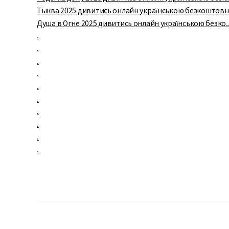
Тыква 2025 дивитись онлайн українською безкоштов
Душа в Огне 2025 дивитись онлайн українською безко..
.
.
.
.
.
.
.
.
.
.