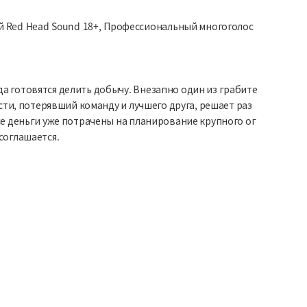
 Red Head Sound 18+, Профессиональный многоголос
а готовятся делить добычу. Внезапно один из грабите
сти, потерявший команду и лучшего друга, решает раз
се деньги уже потрачены на планирование крупного ог
соглашается.