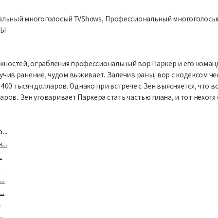
нальный многоголосый TVShows, Профессиональный многоголосый
РЫ
ожностей, ограбления профессиональный вор Паркер и его команд
лучив ранение, чудом выживает. Залечив раны, вор с кодексом че
00 тысяч долларов. Однако при встрече с Зен выясняется, что в
ов. Зен уговаривает Паркера стать частью плана, и тот нехотя 
...
...
.
.
..
..
.
.