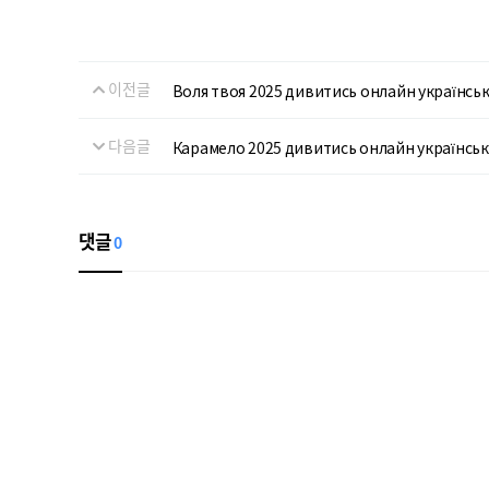
이전글
Воля твоя 2025 дивитись онлайн українс
다음글
Карамело 2025 дивитись онлайн українс
댓글
0