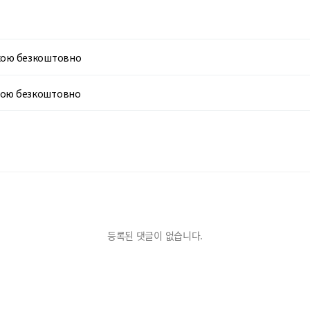
ькою безкоштовно
ькою безкоштовно
등록된 댓글이 없습니다.