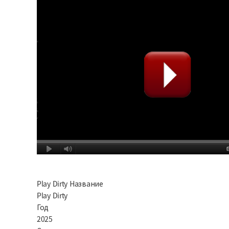
Play Dirty Название
Play Dirty
Год
2025