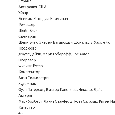
Страна
Австралия, США
Жанр
Боевик, Комедия, Криминал
Режиссер
Шейн Блэк
Сценарий
Шейн Блэк, Энтони Багароцци, Дональд Э. Уэстлейк
Продюсер
Джулс Дэйли, Марк Тоберофф, Joe Anton
Оператор
Филипп Русло
Композитор
Алан Сильвестри
Художник
Оуэн Патерсон, Виктор Капоччиа, Николас ДаРе
Актеры
Марк Уолберг, Лакит Стэнфилд, Роза Салазар, Кигэн-М
Качество
4K