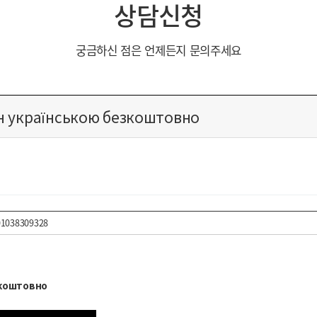
상담신청
궁금하신 점은 언제든지 문의주세요
н українською безкоштовно
01038309328
зкоштовно