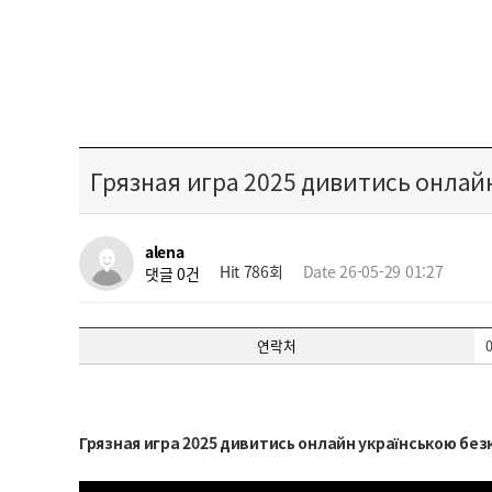
Грязная игра 2025 дивитись онлай
alena
Hit 786회
Date 26-05-29 01:27
댓글 0건
연락처
Грязная игра 2025 дивитись онлайн українською бе