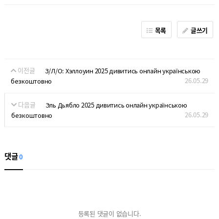
목록
글쓰기
이전글
З/Л/О: Хэллоуин 2025 дивитись онлайн українською
26.05.29
безкоштовно
다음글
Эль Дьябло 2025 дивитись онлайн українською
26.05.29
безкоштовно
댓글
0
등록된 댓글이 없습니다.