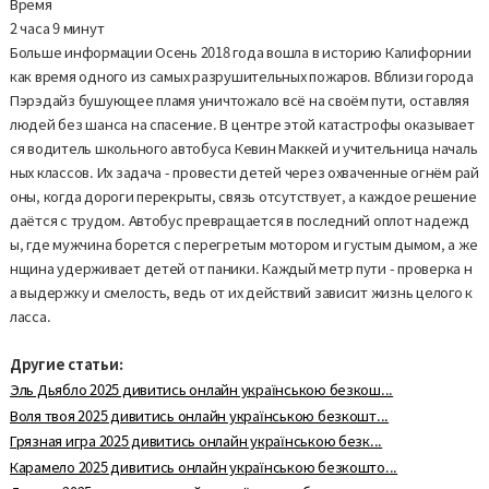
Время
2 часа 9 минут
Больше информации Осень 2018 года вошла в историю Калифорнии
как время одного из самых разрушительных пожаров. Вблизи города
Пэрэдайз бушующее пламя уничтожало всё на своём пути, оставляя
людей без шанса на спасение. В центре этой катастрофы оказывает
ся водитель школьного автобуса Кевин Маккей и учительница началь
ных классов. Их задача - провести детей через охваченные огнём рай
оны, когда дороги перекрыты, связь отсутствует, а каждое решение
даётся с трудом. Автобус превращается в последний оплот надежд
ы, где мужчина борется с перегретым мотором и густым дымом, а же
нщина удерживает детей от паники. Каждый метр пути - проверка н
а выдержку и смелость, ведь от их действий зависит жизнь целого к
ласса.
Другие статьи:
Эль Дьябло 2025 дивитись онлайн українською безкош...
Воля твоя 2025 дивитись онлайн українською безкошт...
Грязная игра 2025 дивитись онлайн українською безк...
Карамело 2025 дивитись онлайн українською безкошто...