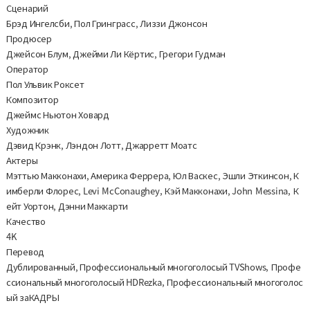
Сценарий
Брэд Ингелсби, Пол Гринграсс, Лиззи Джонсон
Продюсер
Джейсон Блум, Джейми Ли Кёртис, Грегори Гудман
Оператор
Пол Ульвик Роксет
Композитор
Джеймс Ньютон Ховард
Художник
Дэвид Крэнк, Лэндон Лотт, Джарретт Моатс
Актеры
Мэттью Макконахи, Америка Феррера, Юл Васкес, Эшли Эткинсон, К
имберли Флорес, Levi McConaughey, Кэй Макконахи, John Messina, К
ейт Уортон, Дэнни Маккарти
Качество
4K
Перевод
Дублированный, Профессиональный многоголосый TVShows, Профе
ссиональный многоголосый HDRezka, Профессиональный многоголос
ый заКАДРЫ