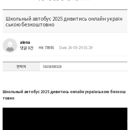
Школьный автобус 2025 дивитись онлайн україн
ською безкоштовно
alena
Hit 789회
Date 26-05-29 01:29
댓글 0건
연락처
01038309328
Школьный автобус 2025 дивитись онлайн українською безкош
товно