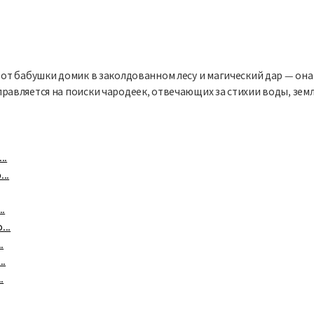
т бабушки домик в заколдованном лесу и магический дар — она 
вляется на поиски чародеек, отвечающих за стихии воды, земли 
..
..
.
...
.
..
.
..