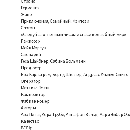
Страна
Германия
Жанр
Приключения, Семейный, Фэнтези
Слоган
«Следуй за огненным лисом и спаси волшебный мир»
Режиссер
Майк Марзук
Сценарий
Геса Шайбнер, Сабина Больманн
Продюсер
Ева Карлстрём, Бернд Шиллер, Андреас Ульмке-Смито
Оператор
Маттиас Потш
Композитор
Фабиан Ромер
Актеры
Ава Петш, Кора Трубе, Анна фон Зельд, Мари Эмбер Оз
Качество
BDRip