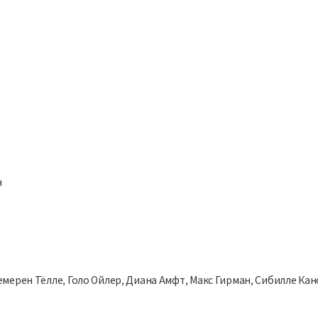
н
емерен Тёлле, Голо Ойлер, Диана Амфт, Макс Гирман, Сибилле Ка