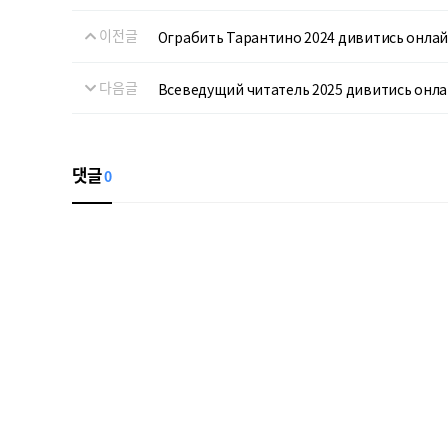
이전글
Ограбить Тарантино 2024 дивитись онла
다음글
Всеведущий читатель 2025 дивитись онл
댓글
0