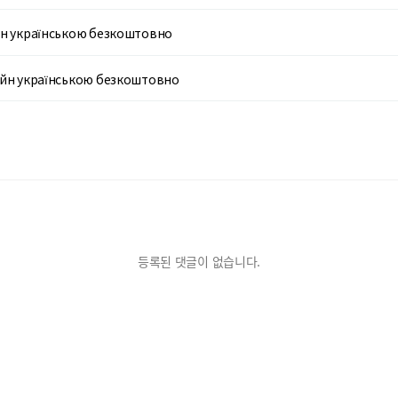
йн українською безкоштовно
айн українською безкоштовно
등록된 댓글이 없습니다.