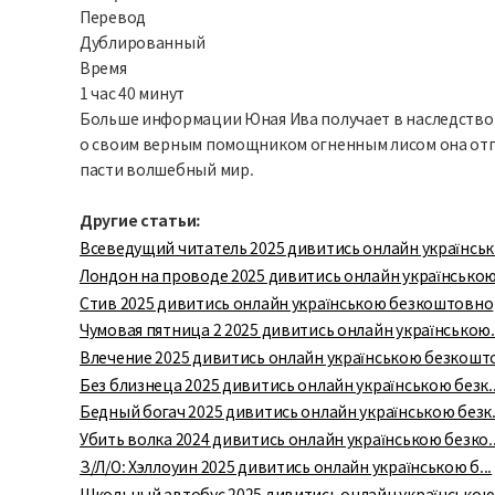
Перевод
Дублированный
Время
1 час 40 минут
Больше информации Юная Ива получает в наследство о
о своим верным помощником огненным лисом она отпра
пасти волшебный мир.
Другие статьи:
Всеведущий читатель 2025 дивитись онлайн українськ.
Лондон на проводе 2025 дивитись онлайн українською.
Стив 2025 дивитись онлайн українською безкоштовно
Чумовая пятница 2 2025 дивитись онлайн українською..
Влечение 2025 дивитись онлайн українською безкошто
Без близнеца 2025 дивитись онлайн українською безк..
Бедный богач 2025 дивитись онлайн українською безк.
Убить волка 2024 дивитись онлайн українською безко..
З/Л/О: Хэллоуин 2025 дивитись онлайн українською б...
Школьный автобус 2025 дивитись онлайн українською .