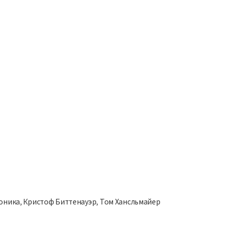
ноника, Кристоф Биттенауэр, Том Хансльмайер