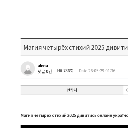
Магия четырёх стихий 2025 дивит
alena
Hit 786회
Date 26-05-29 01:36
댓글 0건
연락처
Магия четырёх стихий 2025 дивитись онлайн украї