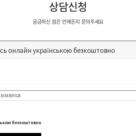
상담신청
궁금하신 점은 언제든지 문의주세요
ись онлайн українською безкоштовно
01038309328
нською безкоштовно