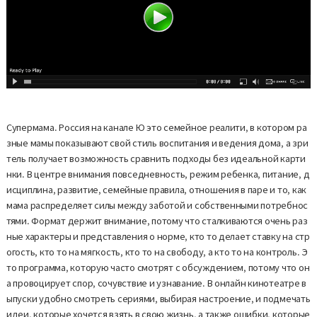
Супермама. Россия на канале Ю это семейное реалити, в котором ра
зные мамы показывают свой стиль воспитания и ведения дома, а зри
тель получает возможность сравнить подходы без идеальной карти
нки. В центре внимания повседневность, режим ребенка, питание, д
исциплина, развитие, семейные правила, отношения в паре и то, как
мама распределяет силы между заботой и собственными потребнос
тями. Формат держит внимание, потому что сталкиваются очень раз
ные характеры и представления о норме, кто то делает ставку на стр
огость, кто то на мягкость, кто то на свободу, а кто то на контроль. Э
то программа, которую часто смотрят с обсуждением, потому что он
а провоцирует спор, сочувствие и узнавание. В онлайн кинотеатре в
ыпуски удобно смотреть сериями, выбирая настроение, и подмечать
идеи, которые хочется взять в свою жизнь, а также ошибки, которые