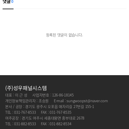
댓글
0
등록된 댓글이 없습니다.
(주)성우패널시스템
대표 : 이 근 성
사업자번호 : 126-86-18145
개인정보책임관리자 : 조승원
E-mail : sungwoopst@naver.com
본사 / 공장 : 경기도 광주시 오포읍 매자리길 27번길 155-1
TEL : 031-767-8533
FAX : 031-767-8535
여주공장 : 경기도 여주시 세종대왕면 중부대로 2678
TEL : 031-882-8533
FAX : 031-882-8534