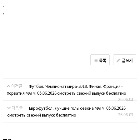
.
.
목록
글쓰기
이전글
Футбол. Чемпионат мира-2018. Финал. Франция -
Хорватия МАТЧ! 05.06.2026 смотреть свежий выпуск бесплатно
26.06.03
다음글
Еврофутбол. Лучшие голы сезона МАТЧ! 05.06.2026
26.06.03
смотреть свежий выпуск бесплатно