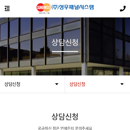
상담신청
상담신청
상담신청
상담신청
궁금하신 점은 언제든지 문의주세요