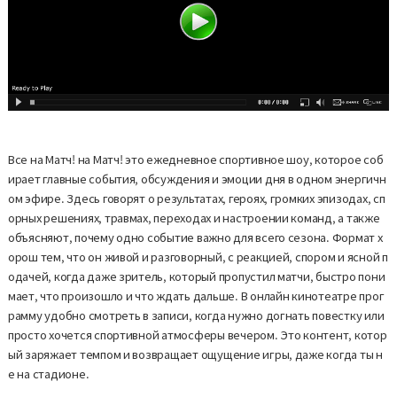
Все на Матч! на Матч! это ежедневное спортивное шоу, которое соб
ирает главные события, обсуждения и эмоции дня в одном энергичн
ом эфире. Здесь говорят о результатах, героях, громких эпизодах, сп
орных решениях, травмах, переходах и настроении команд, а также
объясняют, почему одно событие важно для всего сезона. Формат х
орош тем, что он живой и разговорный, с реакцией, спором и ясной п
одачей, когда даже зритель, который пропустил матчи, быстро пони
мает, что произошло и что ждать дальше. В онлайн кинотеатре прог
рамму удобно смотреть в записи, когда нужно догнать повестку или
просто хочется спортивной атмосферы вечером. Это контент, котор
ый заряжает темпом и возвращает ощущение игры, даже когда ты н
е на стадионе.