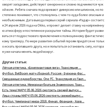
оворят загадками, действуют синхронно и словно подчиняются чуж
ой воле. Ребята сначала подозревают диверсию или шпионов, но по
степенно понимают, что столкнулись с чем-то куда более опасным и
необъяснимым. Дата выхода первых серий сериала «Радар» состоитс
я 24 апреля 2026 года на Okko, и проект делает ставку на напряжённу
ю атмосферу и постепенное раскрытие тайны. История будет разви
ваться от подросткового приключения к полноценному фантастичес
кому триллеру. По мере развития событий героям придётся не тольк
о искать пропавшего друга, но и попытаться остановить силу, котора
я уже начала менять людей вокруг.
Другие статьи:
Лёгкая атлетика. «Бриллиантовая лига». Трансляция ...
Футбол. BetBoom матч сборной. Россия - Буркина-Фас...
Смешанные единоборства. One FC. Трансляция из Таил...
Лёгкая атлетика. Мемориал братьев Знаменских. Тран...
Есть тема! МАТЧ! 05.06.2026 смотреть свежий выпуск...
Лица страны МАТЧ! 05.06.2026 смотреть свежий выпус...
Футбол. Чемпионат мира-2018. Финал. Франция - Хорв...
Все на Матч! МАТЧ! 05.06.2026 смотреть свежий выпу...