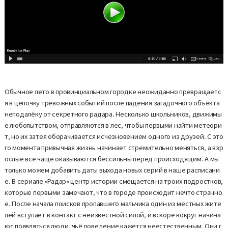
Обычное лето в провинциальном городке неожиданно превращаетс
я в цепочку тревожных событий после падения загадочного объекта
неподалёку от секретного радара. Несколько школьников, движимы
е любопытством, отправляются в лес, чтобы первыми найти метеори
т, но их затея оборачивается исчезновением одного из друзей. С это
го момента привычная жизнь начинает стремительно меняться, а взр
ослые всё чаще оказываются бессильны перед происходящим. А мы
только можем добавить даты выхода новых серий в наше расписани
е. В сериале «Радар» центр истории смещается на троих подростков,
которые первыми замечают, что в городе происходит нечто странно
е. После начала поисков пропавшего мальчика один из местных жите
лей вступает в контакт с неизвестной силой, и вскоре вокруг начина
ют появляться люди, чьё поведение кажется неестественным. Они г