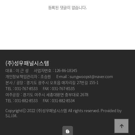
등록된 댓글이 없습니다.
(주)성우패널시스템
대표 : 이 근 성
사업자번호 : 126-86-18145
개인정보책임관리자 : 조승원
E-mail : sungwoopst@naver.com
본사 / 공장 : 경기도 광주시 오포읍 매자리길 27번길 155-1
TEL : 031-767-8533
FAX : 031-767-8535
여주공장 : 경기도 여주시 세종대왕면 중부대로 2678
TEL : 031-882-8533
FAX : 031-882-8534
Copyrightⓒ 2022 (주)성우패널시스템 All rights reserved. Provided by
S.L.I.M.