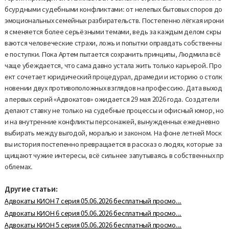
бсурдными судебными конфликтами: от нелепых бытовых споров до
эмоциональных семейных разбирательств. Постепенно лёгкая ирони
я сменяется более серьёзными темами, ведь за каждым делом скры
ваются человеческие страхи, ложь и попытки оправдать собственны
е поступки. Пока Артем пытается сохранить принципы, Людмила всё
чаще убеждается, что сама давно устала жить только карьерой. Про
ект сочетает юридический процедурал, драмеди и историю о столк
новении двух противоположных взглядов на профессию. Дата выход
а первых серий «Адвокатов» ожидается 29 мая 2026 года. Создатели
делают ставку не только на судебные процессы и офисный юмор, но
и на внутренние конфликты персонажей, вынужденных ежедневно
выбирать между выгодой, моралью и законом. На фоне летней Моск
вы история постепенно превращается в рассказ о людях, которые за
щищают чужие интересы, всё сильнее запутываясь в собственных пр
облемах.
Другие статьи:
Адвокаты КИОН 7 серия 05.06.2026 бесплатный просмо...
Адвокаты КИОН 6 серия 05.06.2026 бесплатный просмо...
Адвокаты КИОН 5 серия 05.06.2026 бесплатный просмо...