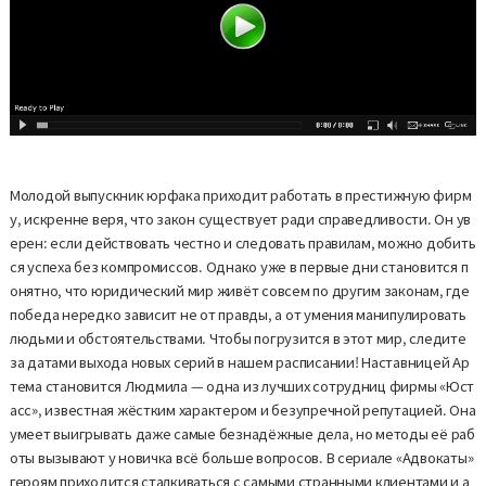
Молодой выпускник юрфака приходит работать в престижную фирм
у, искренне веря, что закон существует ради справедливости. Он ув
ерен: если действовать честно и следовать правилам, можно добить
ся успеха без компромиссов. Однако уже в первые дни становится п
онятно, что юридический мир живёт совсем по другим законам, где
победа нередко зависит не от правды, а от умения манипулировать
людьми и обстоятельствами. Чтобы погрузится в этот мир, следите
за датами выхода новых серий в нашем расписании! Наставницей Ар
тема становится Людмила — одна из лучших сотрудниц фирмы «Юст
асс», известная жёстким характером и безупречной репутацией. Она
умеет выигрывать даже самые безнадёжные дела, но методы её раб
оты вызывают у новичка всё больше вопросов. В сериале «Адвокаты»
героям приходится сталкиваться с самыми странными клиентами и а