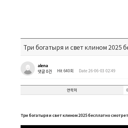
Три богатыря и свет клином 2025 
alena
Hit 640회
Date 26-06-03 02:49
댓글 0건
연락처
Три богатыря и свет клином 2025 бесплатно смотре