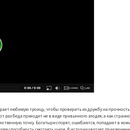
ирает любимую троицу, чтобы проверить их дружбу на прочность 
тот раз беда приходит не в виде привычного злодея, а как стран
динственную точку. Богатыри спорят, ошибаются, попадают в ко
юдям способность смотреть шире. В истории хватает приключени