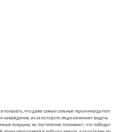
и показать, что даже самые сильные герои иногда поп
ное наваждение, из за которого люди начинают видеть
мичные ловушки, но постепенно понимают, что победит
й, ярких персонажей и доброго юмора, а за шутками пр