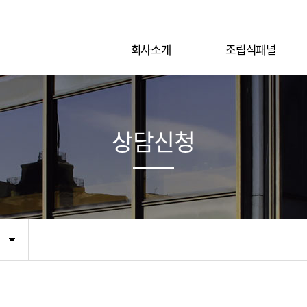
회사소개
조립식패널
상담신청