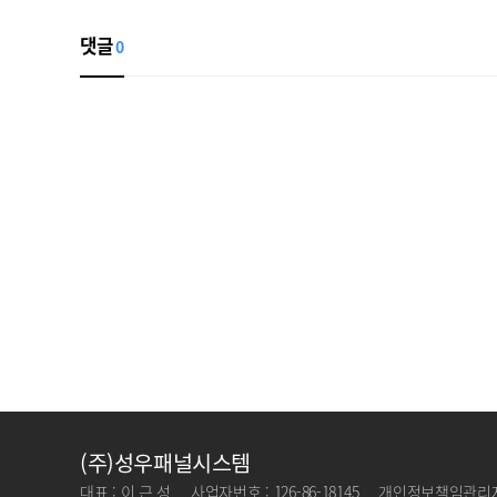
댓글
0
(주)성우패널시스템
대표 : 이 근 성
사업자번호 : 126-86-18145
개인정보책임관리자