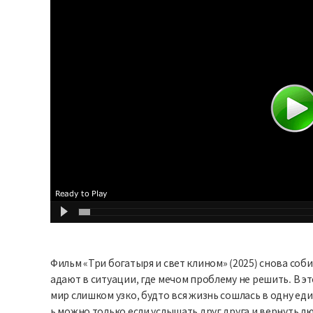
Фильм «Три богатыря и свет клином» (2025) снова соб
адают в ситуации, где мечом проблему не решить. В э
мир слишком узко, будто вся жизнь сошлась в одну е
ь можно только если услышать друг друга и вернуть л