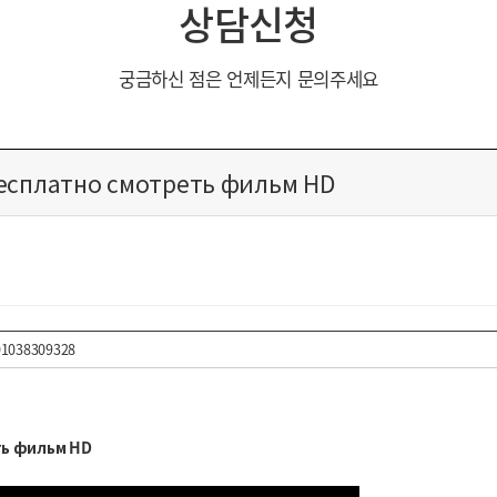
상담신청
궁금하신 점은 언제든지 문의주세요
бесплатно смотреть фильм HD
01038309328
ть фильм HD