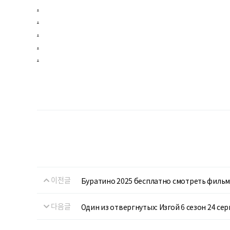
.
.
.
.
.
이전글
Буратино 2025 бесплатно смотреть фильм
다음글
Один из отвергнутых: Изгой 6 сезон 24 се