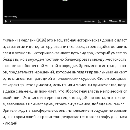
Фильм «Тамерлан» (2026) это масштабная историческая драма о власт
и, стратегии и цене, которую платит человек, стремящийся оставить
след в вечности. История показывает путь лидера, который умеет по
беждать, но вынужден постоянно балансировать между жестокость
ю эпохи и собственной мечтой о порядке. Здесь много интриг, союз
ов, предательств и решений, которые выглядят правильными на карт
е, но становятся трагедией в человеческих судьбах. Фильм раскрыва
ет характер через диалоги, испытания и моменты одиночества, когд
а даже сильнейший понимает, что абсолютная власть не приносит сп
окойствия. Это кино интересно тем, что задаёт вопросы, что важне
е, завоевания или наследие, страх или уважение, победа или смысл.
Зрителя ждут атмосферные сцены, напряжение и ощущение времен
и, в котором ошибка правителя превращается в катастрофу для тыся
ч людей.