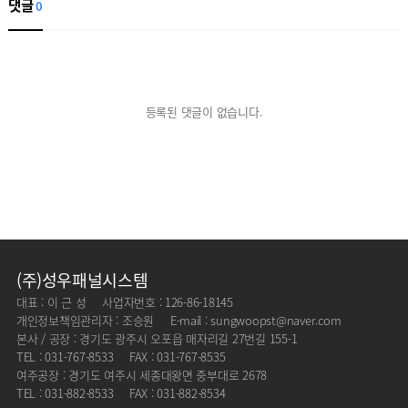
댓글
0
등록된 댓글이 없습니다.
(주)성우패널시스템
대표 : 이 근 성
사업자번호 : 126-86-18145
개인정보책임관리자 : 조승원
E-mail : sungwoopst@naver.com
본사 / 공장 : 경기도 광주시 오포읍 매자리길 27번길 155-1
TEL : 031-767-8533
FAX : 031-767-8535
여주공장 : 경기도 여주시 세종대왕면 중부대로 2678
TEL : 031-882-8533
FAX : 031-882-8534