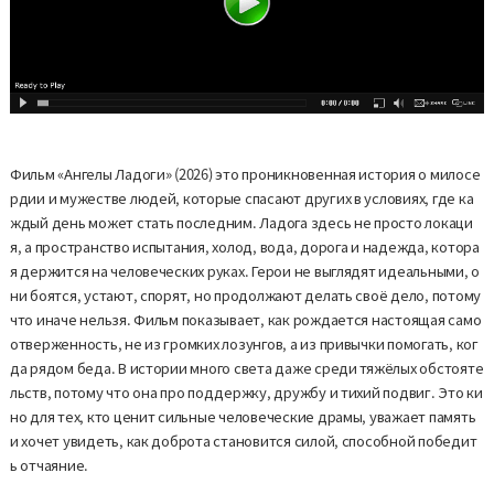
Фильм «Ангелы Ладоги» (2026) это проникновенная история о милосе
рдии и мужестве людей, которые спасают других в условиях, где ка
ждый день может стать последним. Ладога здесь не просто локаци
я, а пространство испытания, холод, вода, дорога и надежда, котора
я держится на человеческих руках. Герои не выглядят идеальными, о
ни боятся, устают, спорят, но продолжают делать своё дело, потому
что иначе нельзя. Фильм показывает, как рождается настоящая само
отверженность, не из громких лозунгов, а из привычки помогать, ког
да рядом беда. В истории много света даже среди тяжёлых обстояте
льств, потому что она про поддержку, дружбу и тихий подвиг. Это ки
но для тех, кто ценит сильные человеческие драмы, уважает память
и хочет увидеть, как доброта становится силой, способной победит
ь отчаяние.