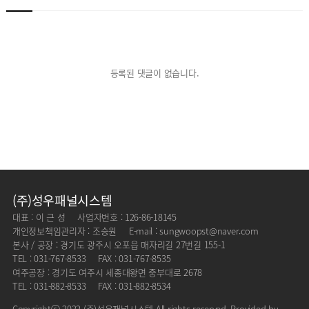
등록된 댓글이 없습니다.
(주)성우패널시스템
대표 : 이 근 성
사업자번호 : 126-86-18145
개인정보책임관리자 : 조승원
E-mail : sungwoopst@naver.com
본사 / 공장 : 경기도 광주시 오포읍 매자리길 27번길 155-1
TEL : 031-767-8533
FAX : 031-767-8535
여주공장 : 경기도 여주시 세종대왕면 중부대로 2678
TEL : 031-882-8533
FAX : 031-882-8534
Copyrightⓒ 2022 (주)성우패널시스템 All rights reserved. Provided by