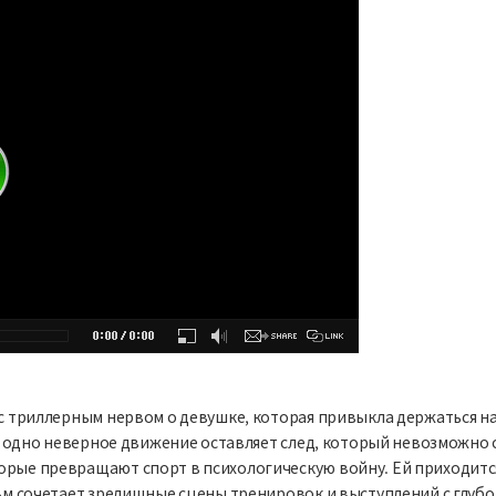
 с триллерным нервом о девушке, которая привыкла держаться на
дь одно неверное движение оставляет след, который невозможно с
орые превращают спорт в психологическую войну. Ей приходитс
льм сочетает зрелищные сцены тренировок и выступлений с глубо