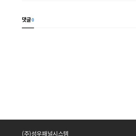
댓글
0
(주)성우패널시스템