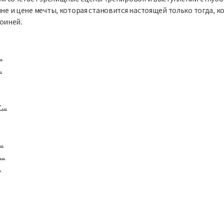
не и цене мечты, которая становится настоящей только тогда, ко
оиней.
.
.
..
.
..
.