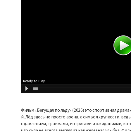
Фильм «Бегущая по льду» (2026) это спортивная драма
й. Лёд здесь не просто арена, а символ хрупкости, ве
с давлением, травмами, интригами и ожиданиями, кот
что сила не всегда выглядит как железная улыбка. Фи