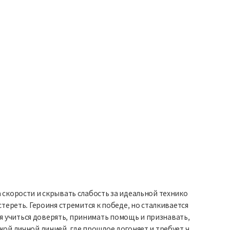
 скорости и скрывать слабость за идеальной технико
тереть. Героиня стремится к победе, но сталкивается
я учиться доверять, принимать помощь и признавать,
кой личной линией, где прошлое догоняет и требует ч