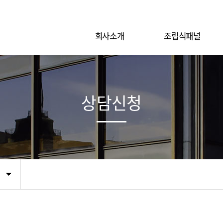
회사소개
조립식패널
상담신청