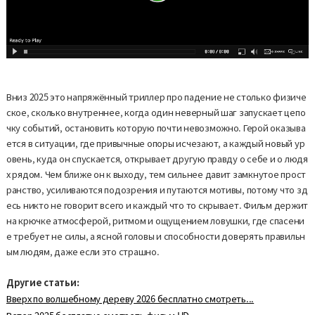
Вниз 2025 это напряжённый триллер про падение не столько физиче
ское, сколько внутреннее, когда один неверный шаг запускает цепо
чку событий, остановить которую почти невозможно. Герой оказыва
ется в ситуации, где привычные опоры исчезают, а каждый новый ур
овень, куда он спускается, открывает другую правду о себе и о людя
х рядом. Чем ближе он к выходу, тем сильнее давит замкнутое прост
ранство, усиливаются подозрения и путаются мотивы, потому что зд
есь никто не говорит всего и каждый что то скрывает. Фильм держит
на крючке атмосферой, ритмом и ощущением ловушки, где спасени
е требует не силы, а ясной головы и способности доверять правильн
ым людям, даже если это страшно.
Другие статьи:
Вверх по волшебному дереву 2026 бесплатно смотреть...