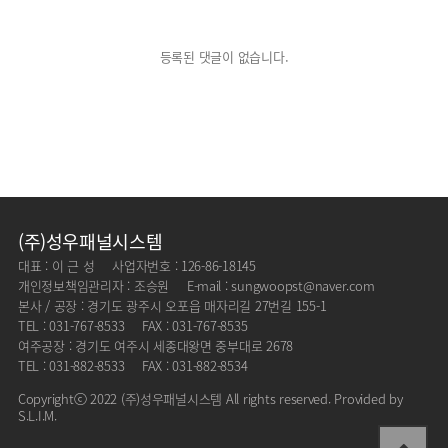
등록된 댓글이 없습니다.
(주)성우패널시스템
대표 : 이 근 성
사업자번호 : 126-86-18145
개인정보책임관리자 : 조승원
E-mail : sungwoopst@naver.com
본사 / 공장 : 경기도 광주시 오포읍 매자리길 27번길 155-1
TEL : 031-767-8533
FAX : 031-767-8535
여주공장 : 경기도 여주시 세종대왕면 중부대로 2678
TEL : 031-882-8533
FAX : 031-882-8534
Copyrightⓒ 2022 (주)성우패널시스템 All rights reserved. Provided by
S.L.I.M.