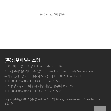
등록된 댓글이 없습니다.
(주)성우패널시스템
대표 : 이 근 성
사업자번호 : 126-86-18145
개인정보책임관리자 : 조승원
E-mail : sungwoopst@naver.com
본사 / 공장 : 경기도 광주시 오포읍 매자리길 27번길 155-1
TEL : 031-767-8533
FAX : 031-767-8535
여주공장 : 경기도 여주시 세종대왕면 중부대로 2678
TEL : 031-882-8533
FAX : 031-882-8534
Copyrightⓒ 2022 (주)성우패널시스템 All rights reserved. Provided by
S.L.I.M.