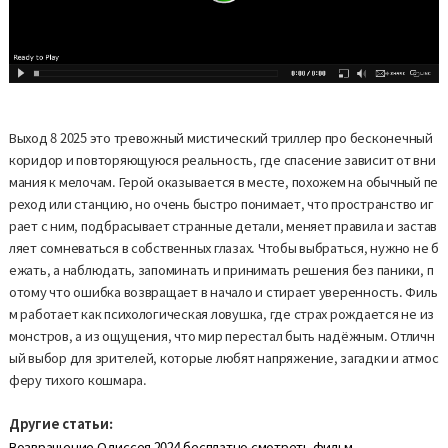
Выход 8 2025 это тревожный мистический триллер про бесконечный
коридор и повторяющуюся реальность, где спасение зависит от вни
мания к мелочам. Герой оказывается в месте, похожем на обычный пе
реход или станцию, но очень быстро понимает, что пространство иг
рает с ним, подбрасывает странные детали, меняет правила и застав
ляет сомневаться в собственных глазах. Чтобы выбраться, нужно не б
ежать, а наблюдать, запоминать и принимать решения без паники, п
отому что ошибка возвращает в начало и стирает уверенность. Филь
м работает как психологическая ловушка, где страх рождается не из
монстров, а из ощущения, что мир перестал быть надёжным. Отличн
ый выбор для зрителей, которые любят напряжение, загадки и атмос
феру тихого кошмара.
Другие статьи:
Возвращение Одиссея 2024 бесплатно смотреть фильм ...