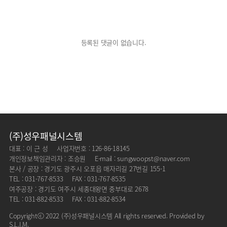
등록된 댓글이 없습니다.
(주)성우패널시스템
대표 : 이 근 성
사업자번호 : 126-86-18145
개인정보책임관리자 : 조승원
E-mail : sungwoopst@naver.com
본사 / 공장 : 경기도 광주시 오포읍 매자리길 27번길 155-1
TEL : 031-767-8533
FAX : 031-767-8535
여주공장 : 경기도 여주시 세종대왕면 중부대로 2678
TEL : 031-882-8533
FAX : 031-882-8534
Copyrightⓒ 2022 (주)성우패널시스템 All rights reserved. Provided by
S.L.I.M.