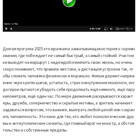
Долгая прогулка 2025 это мрачная и захватывающая история о соревн
овании, где побеждает не самый быстрый, а самый стойкий. Участни
ки выходят на маршрут с надеждой изменить свою жизнь, но очень
скоро понимают, что правила жестоки, а дистанция устроена так, чт
обы сломать человека физически и морально. Фильм держит напряж
ение через ритм шагов, усталость, страх и внутренние монологи, ког
да герои пытаются убедить себя продолжать ещё немного, ещё пару
километров, ещё один час. По мере движения раскрываются характ
еры, дружба, соперничество и скрытые мотивы, а зритель начинает
задаваться вопросом, что важнее, выиграть любой ценой или сохран
ить человечность. Это кино для тех, кто любит психологические дра
мы и антиутопические сюжеты, где главный враг не монстр, а обстоя
тельства и собственные пределы.