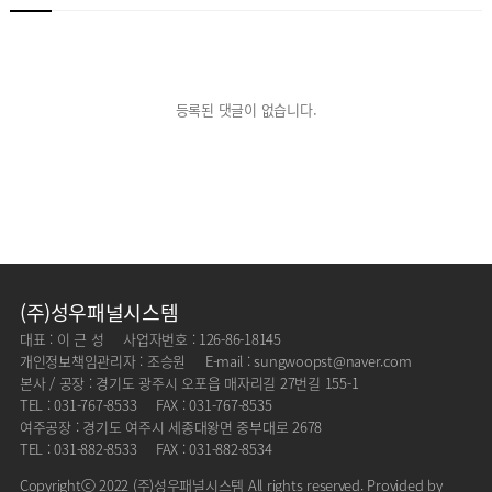
등록된 댓글이 없습니다.
(주)성우패널시스템
대표 : 이 근 성
사업자번호 : 126-86-18145
개인정보책임관리자 : 조승원
E-mail : sungwoopst@naver.com
본사 / 공장 : 경기도 광주시 오포읍 매자리길 27번길 155-1
TEL : 031-767-8533
FAX : 031-767-8535
여주공장 : 경기도 여주시 세종대왕면 중부대로 2678
TEL : 031-882-8533
FAX : 031-882-8534
Copyrightⓒ 2022 (주)성우패널시스템 All rights reserved. Provided by