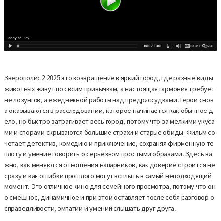
Зверополис 2 2025 это возвращение в яркий город, где разные виды
животных живут по своим привычкам, а настоящая гармония требует
не лозунгов, а ежедневной работы над предрассудками. Герои снов
а оказываются в расследовании, которое начинается как обычное д
ело, но быстро затрагивает весь город, потому что за мелкими укуса
ми и спорами скрываются большие страхи и старые обиды. Фильм со
четает детектив, комедию и приключение, сохраняя фирменную те
плоту и умение говорить о серьёзном простыми образами. Здесь ва
жно, как меняются отношения напарников, как доверие строится не
сразу и как ошибки прошлого могут всплыть в самый неподходящий
момент. Это отличное кино для семейного просмотра, потому что он
о смешное, динамичное и при этом оставляет после себя разговор о
справедливости, эмпатии и умении слышать друг друга.