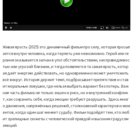
Живая ярость (2025) это динамичный фильм про силу, которая просып
ается внутри человека, когда терпеть уже невозможно. Герой или ге
роиня оказывается загнан в угол обстоятельствами, несправедливос
тью или угрозой близким, и тогда появляется та самая ярость, котор
ая даёт энергию действовать, но одновременно может уничтожить
всё вокруг. История держит темп, подбрасывает препятствия и став
ит моральные ловушки, где нельзя выбрать вариант без потерь. Важ
ная часть фильма не только экшен и риск, но и внутренний конфлик
т, как сохранить себя, когда эмоции требуют разрушать. Здесь мног
о движения, напряжённых решений, столкновений характеров и мом
ентов, когда один шаг меняет судьбу. Фильм подойдёт тем, кто люб
ит зрелищные сюжеты с человеческой правдой и высоким градусом
эмоций.