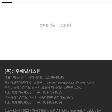
등록된 댓글이 없습니다.
(주)성우패널시스템
대표 : 이 근 성
사업자번호 : 126-86-18145
개인정보책임관리자 : 조승원
E-mail : sungwoopst@naver.com
본사 / 공장 : 경기도 광주시 오포읍 매자리길 27번길 155-1
TEL : 031-767-8533
FAX : 031-767-8535
여주공장 : 경기도 여주시 세종대왕면 중부대로 2678
TEL : 031-882-8533
FAX : 031-882-8534
Copyrightⓒ 2022 (주)성우패널시스템 All rights reserved. Provided by